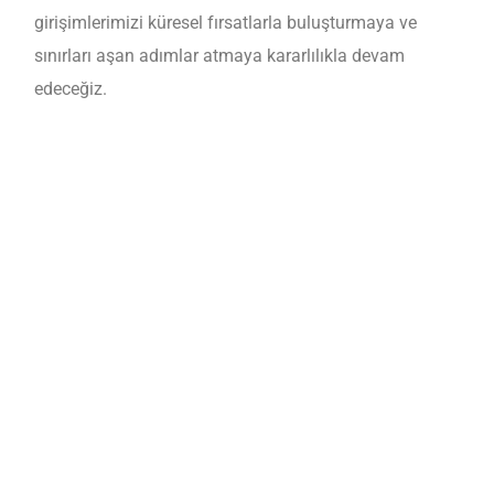
girişimlerimizi küresel fırsatlarla buluşturmaya ve
sınırları aşan adımlar atmaya kararlılıkla devam
edeceğiz.
Entertech İstanbul Teknokent:
İki üniversitenin gücüyle, inovasyonun merkezi.