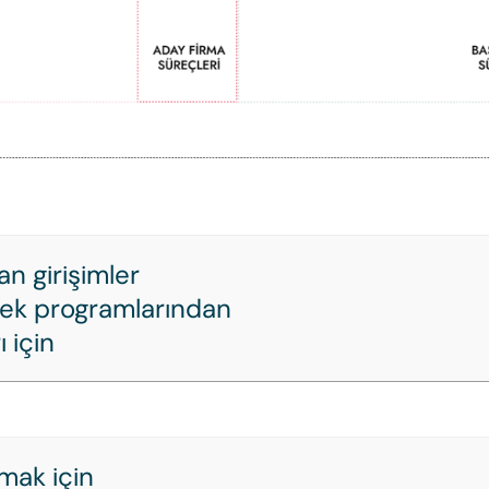
an girişimler
tek programlarından
ı için
mak için