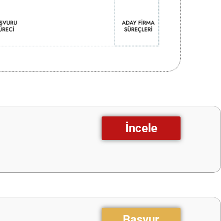
İncele
Başvur