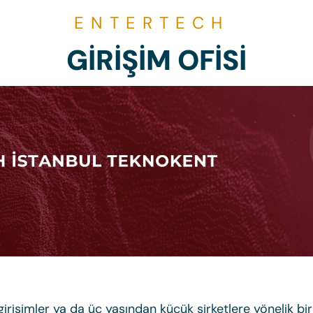
ENTERTECH
GİRİŞİM OFİSİ
irişimler ya da üç yaşından küçük şirketlere yönelik bi