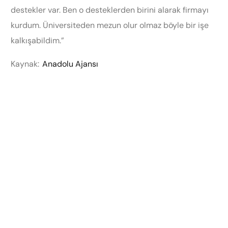
destekler var. Ben o desteklerden birini alarak firmayı
kurdum. Üniversiteden mezun olur olmaz böyle bir işe
kalkışabildim.”
Kaynak:
Anadolu Ajansı
Entertech İstanbul Teknokent:
İki üniversitenin gücüyle, inovasyonun merkezi.