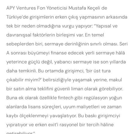
APY Ventures Fon Yöneticisi Mustafa Keçeli de
Türkiye’de girişimlerin erken çıkış yapmasının arkasında
tek bir neden olmadığına vurgu yapıyor: “Yapısal ve
davranışsal faktörlerin birleşimi var. En temel
sebeplerden biri, sermaye derinliğinin sınırlı olması. Seri
A sonrası büyümeyi finanse edecek yerli sermaye hâlâ
yeterince güçlü değil, yabancı sermaye ise son yıllarda
daha temkinli. Bu ortamda girişimci, ‘bir üst tura
çıkabilir miyim?’ belirsizliğiyle yaşamak yerine, makul
bir satın alma teklifini güvenli liman olarak görebiliyor.
Buna ek olarak özellikle fintech gibi regülasyon yoğun
alanlarda lisans süreçleri, uyum maliyetleri ve zaman
kaybı ölçeklenmeyi yavaşlatıyor. Bu baskı girişimciyi
yıpratıyor ve erken exit’i rasyonel bir tercih hâline
getirebiliyor.”