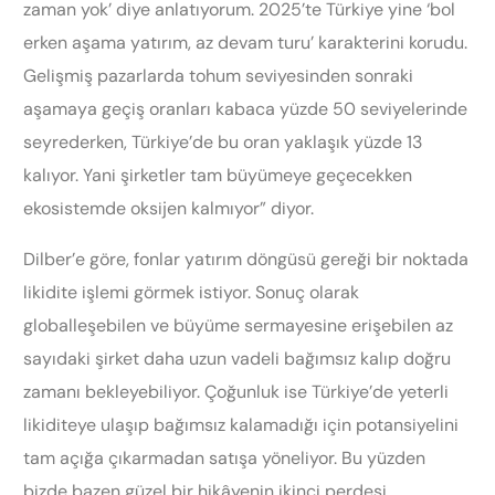
zaman yok’ diye anlatıyorum. 2025’te Türkiye yine ‘bol
erken aşama yatırım, az devam turu’ karakterini korudu.
Gelişmiş pazarlarda tohum seviyesinden sonraki
aşamaya geçiş oranları kabaca yüzde 50 seviyelerinde
seyrederken, Türkiye’de bu oran yaklaşık yüzde 13
kalıyor. Yani şirketler tam büyümeye geçecekken
ekosistemde oksijen kalmıyor” diyor.
Dilber’e göre, fonlar yatırım döngüsü gereği bir noktada
likidite işlemi görmek istiyor. Sonuç olarak
globalleşebilen ve büyüme sermayesine erişebilen az
sayıdaki şirket daha uzun vadeli bağımsız kalıp doğru
zamanı bekleyebiliyor. Çoğunluk ise Türkiye’de yeterli
likiditeye ulaşıp bağımsız kalamadığı için potansiyelini
tam açığa çıkarmadan satışa yöneliyor. Bu yüzden
bizde bazen güzel bir hikâyenin ikinci perdesi