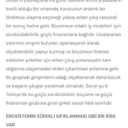
Dilber’in paylaştıklarına göre, özellikle ikincil piyasaların
kısıtlı olduğu bir ortamda, kurucunun anlamlı bir
likiditeye ulaşma seçeneği yoksa, erken çıkış rasyonel
bir sonuç haline gelir. Büyümeye odaklı iş modelleri için
sürdürülebilirlik, güçlü finansmana bağlıdır. Uluslararası
yatırımcı erişimi bulunan, operasyonel olarak
ölçeklenebilir yapıyı kurmuş ve büyümeyi finanse
edebilen şirketler için erken çıkış, potansiyelin tam
değerine ulaşamadan elden çıkarılması anlamına gelir.
Bu gruptaki girişimlerin odağı ölçeklenerek daha büyük
ve başarılı çıkışlar yaratmak olmalıdır. Sorun şu ki
Türkiye’de bu güçlü sürdürülebilir büyüme ve güçlü
finansman grubuna giren şirket sayısı hâlâ sınırlıdır.
EKOSİSTEMİN SÜREKLİ SIFIRLANMASI GİBİ BİR RİSK
VAR